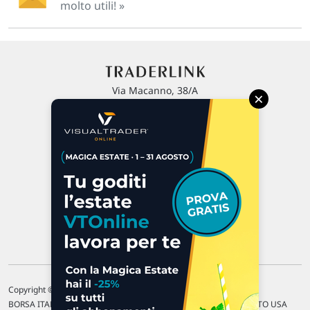
molto utili! »
Via Macanno, 38/A
×
47923 Rimini
P.IVA 02 452 460 401
Chi siamo
Commenti e segnalazioni
Contattaci
Copyright © 1996-2026 Traderlink Italia s.r.l.
BORSA ITALIANA Quotazioni di borsa differite di 15 min. / MERCATO USA