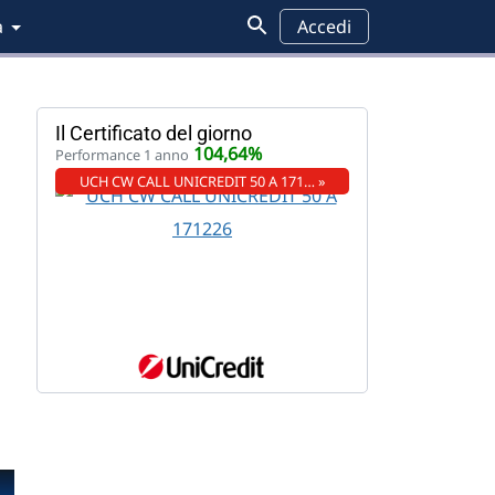
a
Accedi
Il Certificato del giorno
104,64%
Performance 1 anno
UCH CW CALL UNICREDIT 50 A 171… »