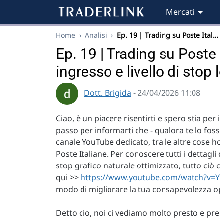
Mercati
Home
›
Analisi
›
Ep. 19 | Trading su Poste Ital…
Ep. 19 | Trading su Poste 
ingresso e livello di stop 
Dott. Brigida
- 24/04/2026 11:08
Ciao, è un piacere risentirti e spero stia pe
passo per informarti che - qualora te lo foss
canale YouTube dedicato, tra le altre cose h
Poste Italiane. Per conoscere tutti i dettagli d
stop grafico naturale ottimizzato, tutto ciò 
qui >>
https://www.youtube.com/watch?v=Y
modo di migliorare la tua consapevolezza op
Detto cio, noi ci vediamo molto presto e pre