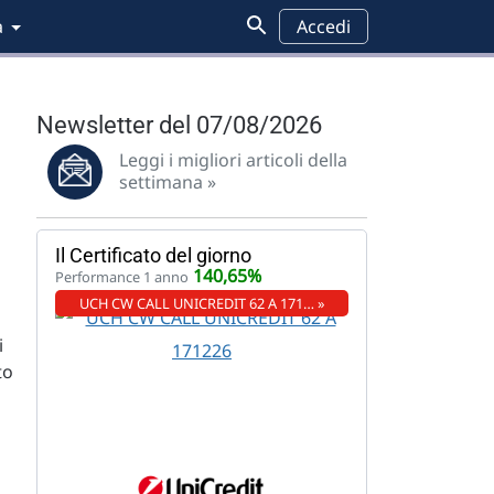
a
Accedi
Newsletter del 07/08/2026
Leggi i migliori articoli della
settimana »
Il Certificato del giorno
140,65%
Performance 1 anno
UCH CW CALL UNICREDIT 62 A 171… »
i
to