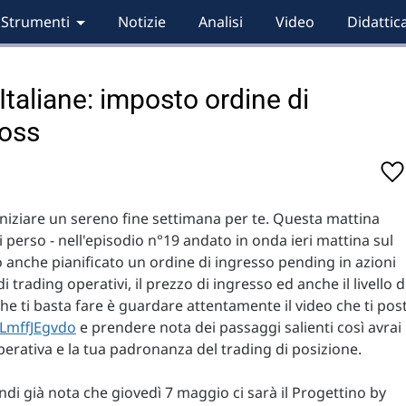
Strumenti
Notizie
Analisi
Video
Didattic
Italiane: imposto ordine di
loss
r iniziare un sereno fine settimana per te. Questa mattina
i perso - nell'episodio n°19 andato in onda ieri mattina sul
o anche pianificato un ordine di ingresso pending in azioni
i trading operativi, il prezzo di ingresso ed anche il livello d
che ti basta fare è guardare attentamente il video che ti pos
LmffJEgvdo
e prendere nota dei passaggi salienti così avrai
erativa e la tua padronanza del trading di posizione.
ndi già nota che giovedì 7 maggio ci sarà il Progettino by