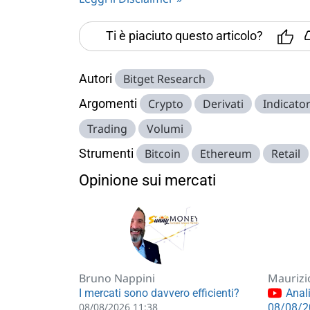
Ti è piaciuto questo articolo?
Autori
Bitget Research
Argomenti
Crypto
Derivati
Indicator
Trading
Volumi
Strumenti
Bitcoin
Ethereum
Retail
Opinione sui mercati
Bruno Nappini
Maurizi
I mercati sono davvero efficienti?
Anali
08/08/2026 11:38
08/08/2