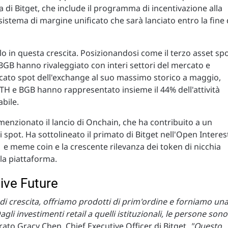
 di Bitget, che include il programma di incentivazione alla
un sistema di margine unificato che sarà lanciato entro la fine 
o in questa crescita. Posizionandosi come il terzo asset sp
BGB hanno rivaleggiato con interi settori del mercato e
cato spot dell'exchange al suo massimo storico a maggio,
TH e BGB hanno rappresentato insieme il 44% dell'attività
bile.
enzionato il lancio di Onchain, che ha contribuito a un
pot. Ha sottolineato il primato di Bitget nell'Open Interes
 1 e meme coin e la crescente rilevanza dei token di nicchia
lla piattaforma.
ive Future
di crescita, offriamo prodotti di prim'ordine e forniamo un
agli investimenti retail a quelli istituzionali, le persone sono
rato Gracy Chen, Chief Executive Officer di Bitget.
"Questo