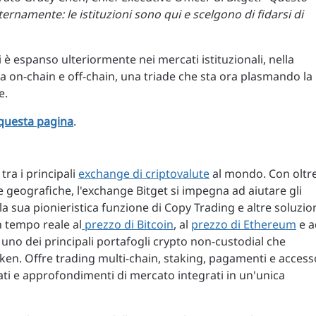
namente: le istituzioni sono qui e scelgono di fidarsi di
 è espanso ulteriormente nei mercati istituzionali, nella
rida on-chain e off-chain, una triade che sta ora plasmando la
e.
questa pagina
.
ra i principali
exchange di criptovalute
al mondo. Con oltr
ee geografiche, l'exchange Bitget si impegna ad aiutare gli
a sua pionieristica funzione di Copy Trading e altre soluzio
n tempo reale al
prezzo di Bitcoin
, al
prezzo di Ethereum
e a
uno dei principali portafogli crypto non-custodial che
oken. Offre trading multi-chain, staking, pagamenti e access
ati e approfondimenti di mercato integrati in un'unica