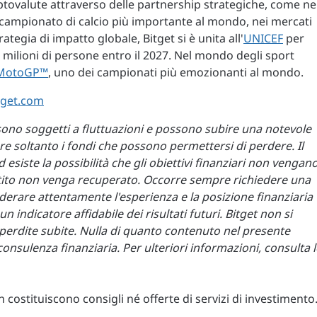
ptovalute attraverso delle partnership strategiche, come ne
il campionato di calcio più importante al mondo, nei mercati
tegia di impatto globale, Bitget si è unita all'
UNICEF
per
1 milioni di persone entro il 2027. Nel mondo degli sport
MotoGP™
, uno dei campionati più emozionanti al mondo.
get.com
li sono soggetti a fluttuazioni e possono subire una notevole
locare soltanto i fondi che possono permettersi di perdere. Il
esiste la possibilità che gli obiettivi finanziari non vengan
estito non venga recuperato. Occorre sempre richiedere una
derare attentamente l'esperienza e la posizione finanziaria
indicatore affidabile dei risultati futuri. Bitget non si
perdite subite. Nulla di quanto contenuto nel presente
sulenza finanziaria. Per ulteriori informazioni, consulta l
costituiscono consigli né offerte di servizi di investimento