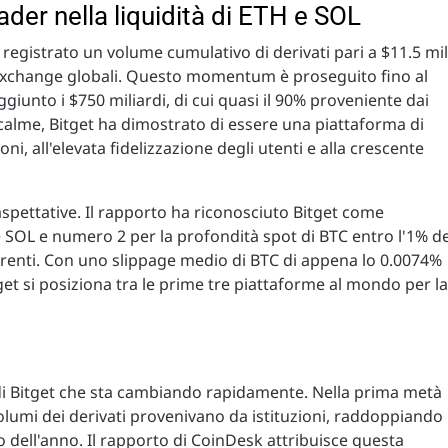
ader nella liquidità di ETH e SOL
registrato un volume cumulativo di derivati pari a $11.5 mi
o exchange globali. Questo momentum è proseguito fino al
iunto i $750 miliardi, di cui quasi il 90% proveniente dai
 calme, Bitget ha dimostrato di essere una piattaforma di
ni, all'elevata fidelizzazione degli utenti e alla crescente
 aspettative. Il rapporto ha riconosciuto Bitget come
e SOL e numero 2 per la profondità spot di BTC entro l'1% de
renti. Con uno slippage medio di BTC di appena lo 0.0074%
get si posiziona tra le prime tre piattaforme al mondo per la
ti di Bitget che sta cambiando rapidamente. Nella prima metà
volumi dei derivati provenivano da istituzioni, raddoppiando
 dell'anno. Il rapporto di CoinDesk attribuisce questa