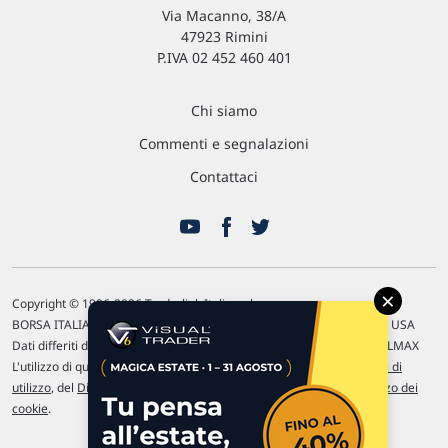
Via Macanno, 38/A
47923 Rimini
P.IVA 02 452 460 401
Chi siamo
Commenti e segnalazioni
Contattaci
×
Copyright © 1996-2026 Traderlink Italia s.r.l.
BORSA ITALIANA Quotazioni di borsa differite di 15 min. / MERCATO USA
Dati differiti di 15 min. (fonte Intrinio) / FOREX Quotazioni fornite da LMAX
L'utilizzo di questo sito implica l'accettazione delle nostre
Condizioni di
utilizzo
, del
Disclaimer MAR
, delle
Politiche sulla privacy
e dell'
Utilizzo dei
cookie
.