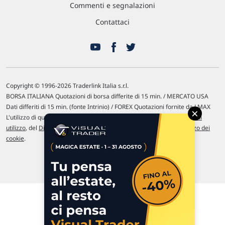
Commenti e segnalazioni
Contattaci
Copyright © 1996-2026 Traderlink Italia s.r.l.
BORSA ITALIANA Quotazioni di borsa differite di 15 min. / MERCATO USA
Dati differiti di 15 min. (fonte Intrinio) / FOREX Quotazioni fornite da LMAX
×
L'utilizzo di questo sito implica l'accettazione delle nostre
Condizioni di
utilizzo
, del
Disclaimer MAR
, delle
Politiche sulla privacy
e dell'
Utilizzo dei
cookie
.