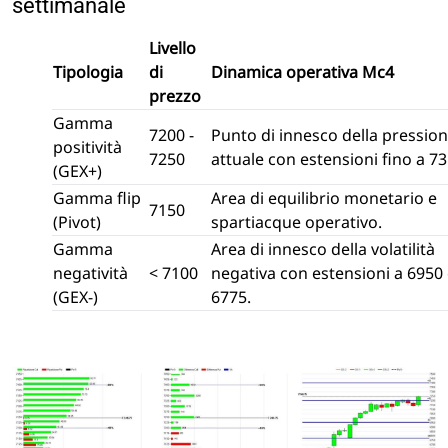
settimanale
Livello
Tipologia
di
Dinamica operativa Mc4
prezzo
Gamma
7200 -
Punto di innesco della pressio
positività
7250
attuale con estensioni fino a 73
(GEX+)
Gamma flip
Area di equilibrio monetario e
7150
(Pivot)
spartiacque operativo.
Gamma
Area di innesco della volatilità
negatività
< 7100
negativa con estensioni a 6950
(GEX-)
6775.