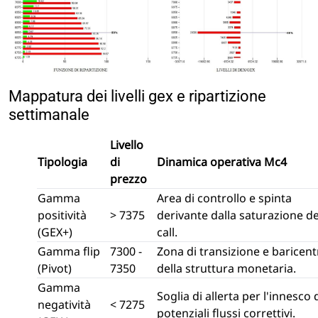
Mappatura dei livelli gex e ripartizione
settimanale
Livello
Tipologia
di
Dinamica operativa Mc4
prezzo
Gamma
Area di controllo e spinta
positività
> 7375
derivante dalla saturazione de
(GEX+)
call.
Gamma flip
7300 -
Zona di transizione e baricent
(Pivot)
7350
della struttura monetaria.
Gamma
Soglia di allerta per l'innesco 
negatività
< 7275
potenziali flussi correttivi.