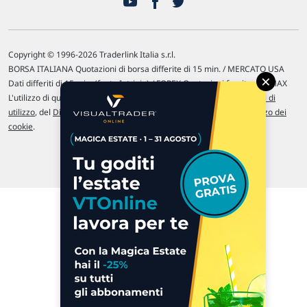
Copyright © 1996-2026 Traderlink Italia s.r.l.
BORSA ITALIANA Quotazioni di borsa differite di 15 min. / MERCATO USA
×
Dati differiti di 15 min. (fonte Intrinio) / FOREX Quotazioni fornite da LMAX
L'utilizzo di questo sito implica l'accettazione delle nostre
Condizioni di
utilizzo
, del
Disclaimer MAR
, delle
Politiche sulla privacy
e dell'
Utilizzo dei
cookie
.