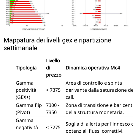
Mappatura dei livelli gex e ripartizione
settimanale
Livello
Tipologia
di
Dinamica operativa Mc4
prezzo
Gamma
Area di controllo e spinta
positività
> 7375
derivante dalla saturazione de
(GEX+)
call.
Gamma flip
7300 -
Zona di transizione e baricent
(Pivot)
7350
della struttura monetaria.
Gamma
Soglia di allerta per l'innesco 
negatività
< 7275
potenziali flussi correttivi.