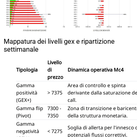
Mappatura dei livelli gex e ripartizione
settimanale
Livello
Tipologia
di
Dinamica operativa Mc4
prezzo
Gamma
Area di controllo e spinta
positività
> 7375
derivante dalla saturazione de
(GEX+)
call.
Gamma flip
7300 -
Zona di transizione e baricent
(Pivot)
7350
della struttura monetaria.
Gamma
Soglia di allerta per l'innesco 
negatività
< 7275
potenziali flussi correttivi.