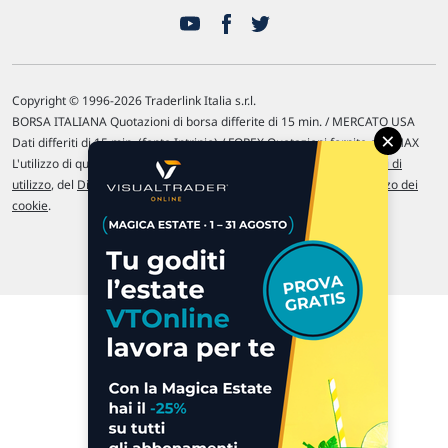
Copyright © 1996-2026 Traderlink Italia s.r.l.
BORSA ITALIANA Quotazioni di borsa differite di 15 min. / MERCATO USA
×
Dati differiti di 15 min. (fonte Intrinio) / FOREX Quotazioni fornite da LMAX
L'utilizzo di questo sito implica l'accettazione delle nostre
Condizioni di
utilizzo
, del
Disclaimer MAR
, delle
Politiche sulla privacy
e dell'
Utilizzo dei
cookie
.