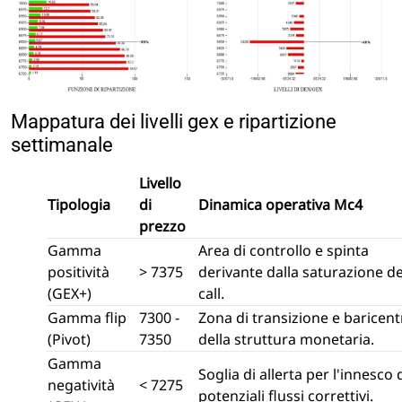
Mappatura dei livelli gex e ripartizione
settimanale
Livello
Tipologia
di
Dinamica operativa Mc4
prezzo
Gamma
Area di controllo e spinta
positività
> 7375
derivante dalla saturazione de
(GEX+)
call.
Gamma flip
7300 -
Zona di transizione e baricent
(Pivot)
7350
della struttura monetaria.
Gamma
Soglia di allerta per l'innesco 
negatività
< 7275
potenziali flussi correttivi.