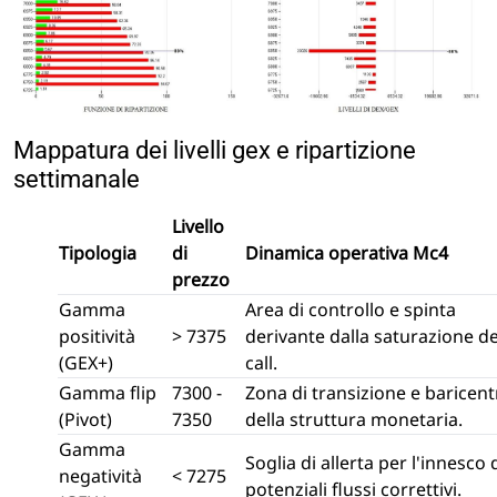
Mappatura dei livelli gex e ripartizione
settimanale
Livello
Tipologia
di
Dinamica operativa Mc4
prezzo
Gamma
Area di controllo e spinta
positività
> 7375
derivante dalla saturazione de
(GEX+)
call.
Gamma flip
7300 -
Zona di transizione e baricent
(Pivot)
7350
della struttura monetaria.
Gamma
Soglia di allerta per l'innesco 
negatività
< 7275
potenziali flussi correttivi.