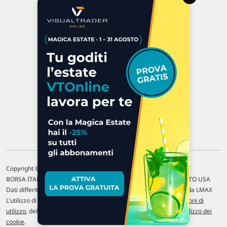
Via Macanno, 38/A
47923 Rimini
P.IVA 02 452 460 401
Chi siamo
Commenti e segnalazioni
Contattaci
Copyright © 1996-2026 Traderlink Italia s.r.l.
BORSA ITALIANA Quotazioni di borsa differite di 15 min. / MERCATO USA
Dati differiti di 15 min. (fonte Intrinio) / FOREX Quotazioni fornite da LMAX
L'utilizzo di questo sito implica l'accettazione delle nostre
Condizioni di
utilizzo
, del
Disclaimer MAR
, delle
Politiche sulla privacy
e dell'
Utilizzo dei
cookie
.