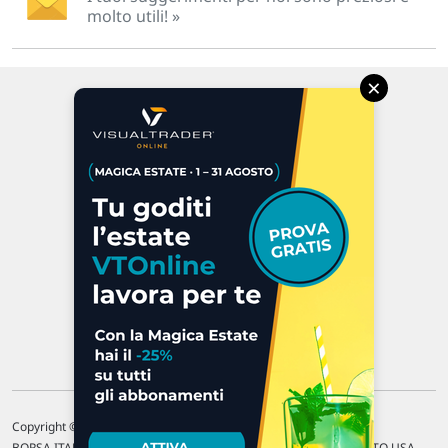
molto utili! »
×
Via Macanno, 38/A
47923 Rimini
P.IVA 02 452 460 401
Chi siamo
Commenti e segnalazioni
Contattaci
Copyright © 1996-2026 Traderlink Italia s.r.l.
BORSA ITALIANA Quotazioni di borsa differite di 15 min. / MERCATO USA