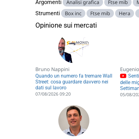
Argomenti
Analisi grafica
Ftse mib
Strumenti
Box inc
Ftse mib
Hera
Opinione sui mercati
Bruno Nappini
Eugenio 
Quando un numero fa tremare Wall
Senti
Street: cosa guardare davvero nei
delle mig
dati sul lavoro
Settiman
07/08/2026 09:20
05/08/20