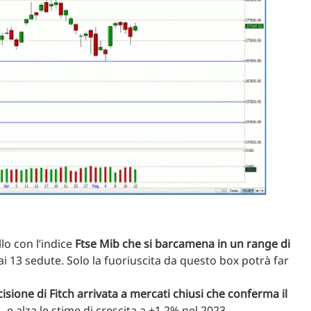
lo con l’indice
Ftse Mib che si barcamena in un range di
ai 13 sedute. Solo la fuoriuscita da questo box potrà far
isione di Fitch arrivata a mercati chiusi che conferma il
. e alza le stime di crescita a +1,2% nel 2023.