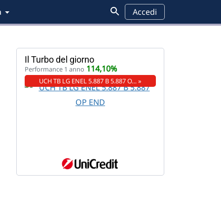
a
Accedi
Il Turbo del giorno
114,10%
Performance 1 anno
UCH TB LG ENEL 5.887 B 5.887 O… »