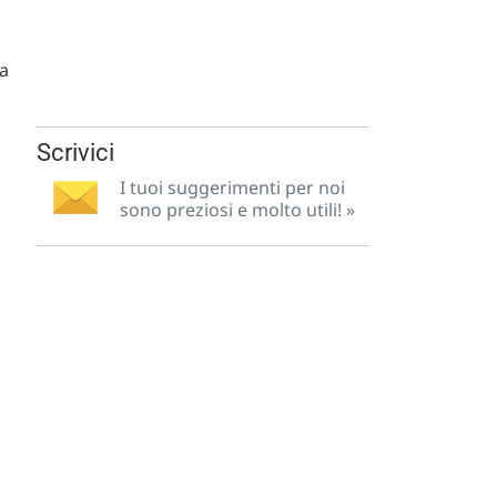
ra
Scrivici
I tuoi suggerimenti per noi
sono preziosi e molto utili! »
.