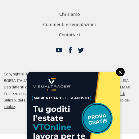
Chi siamo
Commenti e segnalazioni
Contattaci
×
Copyright © 1996-2026 Traderlink Italia s.r.l.
BORSA ITALIANA Quotazioni di borsa differite di 15 min. / MERCATO USA
Dati differiti di 15 min. (fonte Intrinio) / FOREX Quotazioni fornite da LMAX
L'utilizzo di questo sito implica l'accettazione delle nostre
Condizioni di
utilizzo
, del
Disclaimer MAR
, delle
Politiche sulla privacy
e dell'
Utilizzo dei
cookie
.