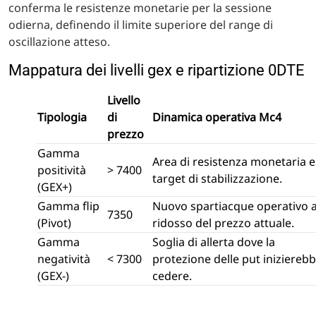
conferma le resistenze monetarie per la sessione
odierna, definendo il limite superiore del range di
oscillazione atteso.
Mappatura dei livelli gex e ripartizione 0DTE
Livello
Tipologia
di
Dinamica operativa Mc4
prezzo
Gamma
Area di resistenza monetaria e
positività
> 7400
target di stabilizzazione.
(GEX+)
Gamma flip
Nuovo spartiacque operativo 
7350
(Pivot)
ridosso del prezzo attuale.
Gamma
Soglia di allerta dove la
negatività
< 7300
protezione delle put inizierebb
(GEX-)
cedere.