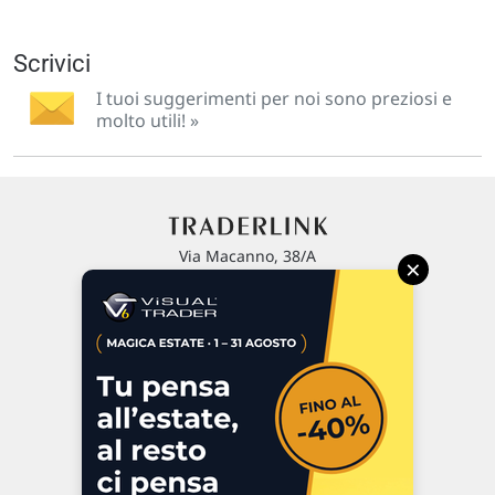
Scrivici
I tuoi suggerimenti per noi sono preziosi e
molto utili! »
Via Macanno, 38/A
×
47923 Rimini
P.IVA 02 452 460 401
Chi siamo
Commenti e segnalazioni
Contattaci