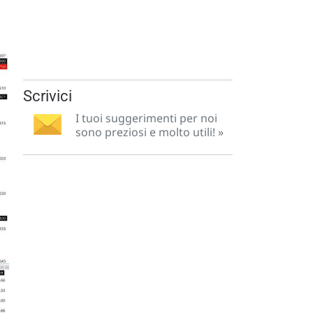
Scrivici
I tuoi suggerimenti per noi
sono preziosi e molto utili! »