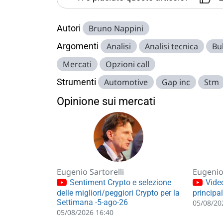
Autori
Bruno Nappini
Argomenti
Analisi
Analisi tecnica
Bul
Mercati
Opzioni call
Strumenti
Automotive
Gap inc
Stm
Opinione sui mercati
Eugenio Sartorelli
Eugenio 
Sentiment Crypto e selezione
Video
delle migliori/peggiori Crypto per la
principa
Settimana -5-ago-26
05/08/20
05/08/2026 16:40