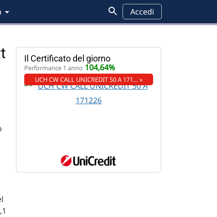
a
Accedi
t
Il Certificato del giorno
104,64%
Performance 1 anno
UCH CW CALL UNICREDIT 50 A 171… »
o
el
,1