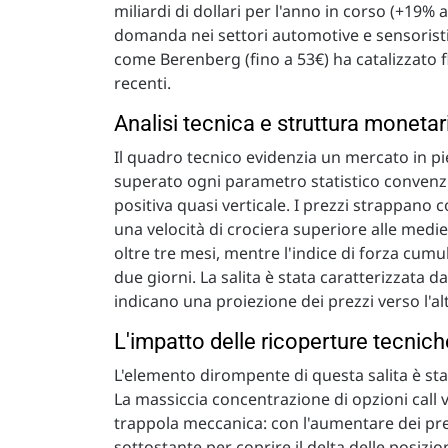
miliardi di dollari per l'anno in corso (+19%
domanda nei settori automotive e sensoristic
come Berenberg (fino a 53€) ha catalizzato flu
recenti.
Analisi tecnica e struttura monetar
Il quadro tecnico evidenzia un mercato in pi
superato ogni parametro statistico convenz
positiva quasi verticale. I prezzi strappano
una velocità di crociera superiore alle medie
oltre tre mesi, mentre l'indice di forza cumu
due giorni. La salita è stata caratterizzata 
indicano una proiezione dei prezzi verso l'al
L'impatto delle ricoperture tecni
L'elemento dirompente di questa salita è sta
La massiccia concentrazione di opzioni call 
trappola meccanica: con l'aumentare dei prez
sottostante per coprire il delta delle posizi