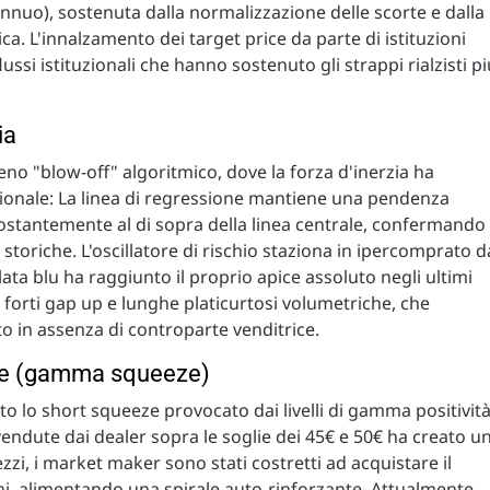
 annuo), sostenuta dalla normalizzazione delle scorte e dalla
a. L'innalzamento dei target price da parte di istituzioni
ssi istituzionali che hanno sostenuto gli strappi rialzisti pi
ia
eno "blow-off" algoritmico, dove la forza d'inerzia ha
ionale: La linea di regressione mantiene una pendenza
 costantemente al di sopra della linea centrale, confermando
 storiche. L'oscillatore di rischio staziona in ipercomprato d
lata blu ha raggiunto il proprio apice assoluto negli ultimi
da forti gap up e lunghe platicurtosi volumetriche, che
to in assenza di controparte venditrice.
che (gamma squeeze)
to lo short squeeze provocato dai livelli di gamma positività
vendute dai dealer sopra le soglie dei 45€ e 50€ ha creato u
zi, i market maker sono stati costretti ad acquistare il
oni, alimentando una spirale auto-rinforzante. Attualmente,