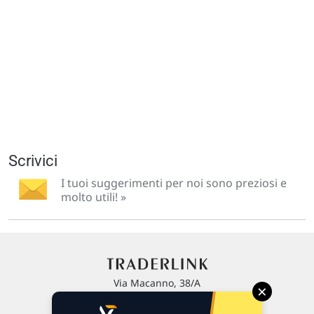
Scrivici
I tuoi suggerimenti per noi sono preziosi e
molto utili! »
Via Macanno, 38/A
×
47923 Rimini
P.IVA 02 452 460 401