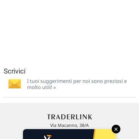
Scrivici
I tuoi suggerimenti per noi sono preziosi e
molto utili! »
Via Macanno, 38/A
×
47923 Rimini
P.IVA 02 452 460 401