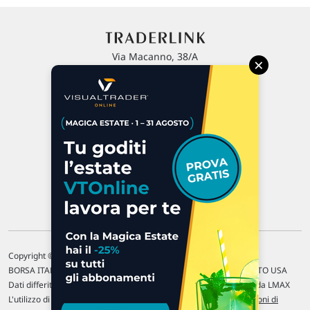
Via Macanno, 38/A
×
47923 Rimini
P.IVA 02 452 460 401
Chi siamo
Commenti e segnalazioni
Contattaci
Copyright © 1996-2026 Traderlink Italia s.r.l.
BORSA ITALIANA Quotazioni di borsa differite di 15 min. / MERCATO USA
Dati differiti di 15 min. (fonte Intrinio) / FOREX Quotazioni fornite da LMAX
L'utilizzo di questo sito implica l'accettazione delle nostre
Condizioni di