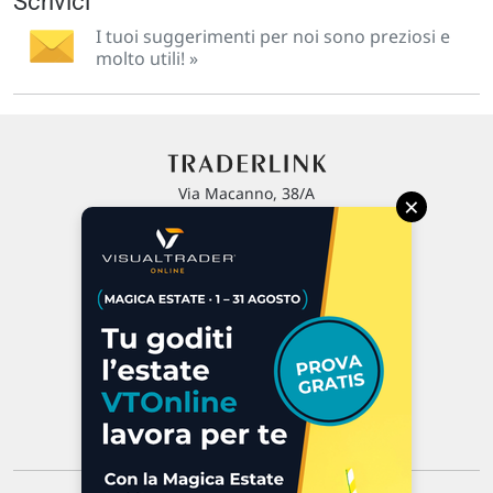
Scrivici
I tuoi suggerimenti per noi sono preziosi e
molto utili! »
Via Macanno, 38/A
×
47923 Rimini
P.IVA 02 452 460 401
Chi siamo
Commenti e segnalazioni
Contattaci