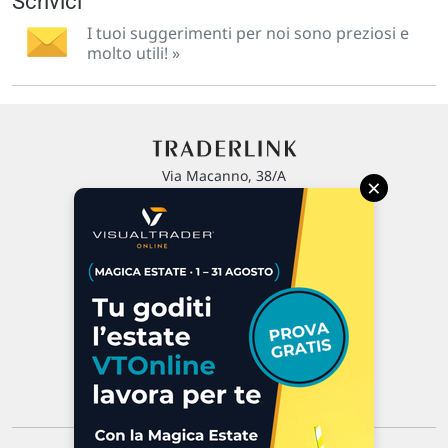
Scrivici
I tuoi suggerimenti per noi sono preziosi e
molto utili! »
Via Macanno, 38/A
×
47923 Rimini
P.IVA 02 452 460 401
Chi siamo
Commenti e segnalazioni
Contattaci