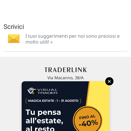
Scrivici
I tuoi suggerimenti per noi sono preziosi e
molto utili! »
Via Macanno, 38/A
×
47923 Rimini
P.IVA 02 452 460 401
Chi siamo
Commenti e segnalazioni
Contattaci