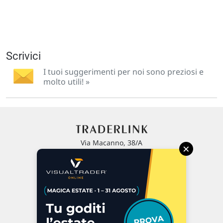
Scrivici
I tuoi suggerimenti per noi sono preziosi e
molto utili! »
Via Macanno, 38/A
×
47923 Rimini
P.IVA 02 452 460 401
Chi siamo
Commenti e segnalazioni
Contattaci