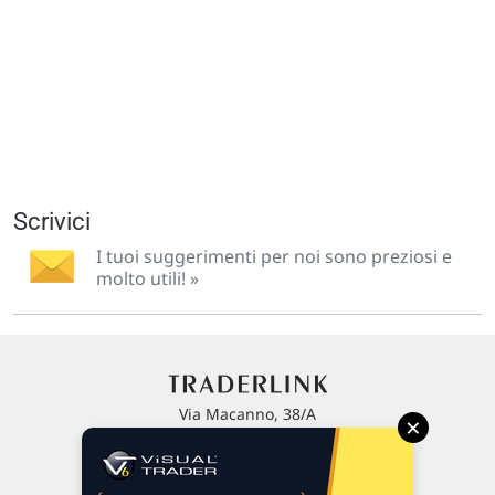
Scrivici
I tuoi suggerimenti per noi sono preziosi e
molto utili! »
Via Macanno, 38/A
×
47923 Rimini
P.IVA 02 452 460 401