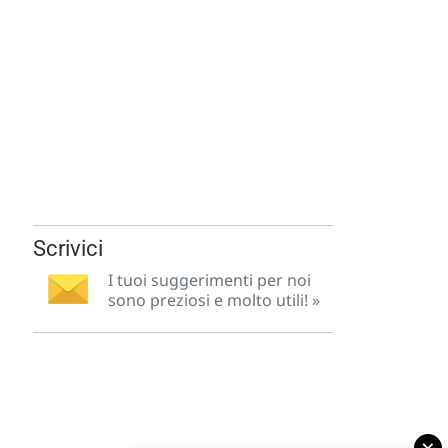
Scrivici
I tuoi suggerimenti per noi
sono preziosi e molto utili! »
×