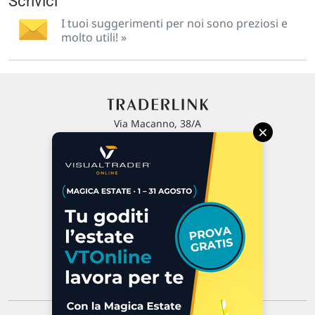
Scrivici
I tuoi suggerimenti per noi sono preziosi e
molto utili! »
Via Macanno, 38/A
×
47923 Rimini
P.IVA 02 452 460 401
Chi siamo
Commenti e segnalazioni
Contattaci