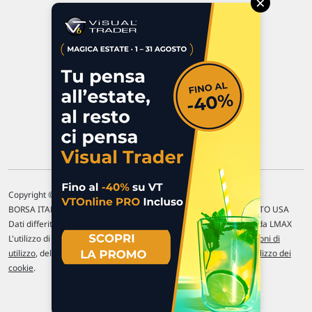
×
47923 Rimini
P.IVA 02 452 460 401
Chi siamo
Commenti e segnalazioni
Contattaci
Copyright © 1996-2026 Traderlink Italia s.r.l.
BORSA ITALIANA Quotazioni di borsa differite di 15 min. / MERCATO USA
Dati differiti di 15 min. (fonte Intrinio) / FOREX Quotazioni fornite da LMAX
L'utilizzo di questo sito implica l'accettazione delle nostre
Condizioni di
utilizzo
, del
Disclaimer MAR
, delle
Politiche sulla privacy
e dell'
Utilizzo dei
cookie
.