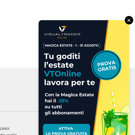
×
a LMAX
 dei cookie
.