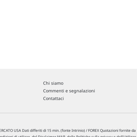
Chi siamo
Commenti e segnalazioni
Contattaci
RCATO USA Dati differiti di 15 min. (fonte Intrinio) / FOREX Quotazioni fornite d
ndizioni di utilizzo
, del
Disclaimer MAR
, delle
Politiche sulla privacy
e dell'
Utilizzo