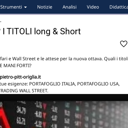
Strumenti
Notizie
Analisi
Video
Didattic
…
 I TITOLI long & Short
ari e Wall Street e le attese per la nuova ottava. Quali i titol
LLE MANI FORTI?
ietro-pitt-origlia.it
la tue esigenze: PORTAFOGLIO ITALIA, PORTAFOGLIO USA,
TRADING WALL STREET.