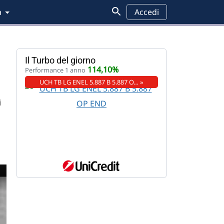
a
Accedi
Il Turbo del giorno
114,10%
Performance 1 anno
UCH TB LG ENEL 5.887 B 5.887 O… »
i