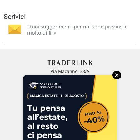
Scrivici
I tuoi suggerimenti per noi sono preziosi e
molto utili! »
Via Macanno, 38/A
×
47923 Rimini
P.IVA 02 452 460 401
Chi siamo
Commenti e segnalazioni
Contattaci