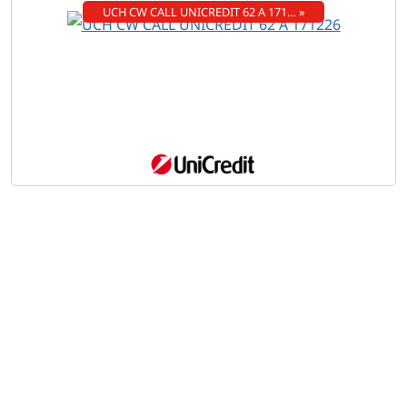
UCH CW CALL UNICREDIT 62 A 171… »