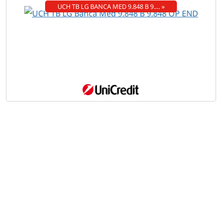
UCH TB LG BANCA MED 9.848 B 9.… »