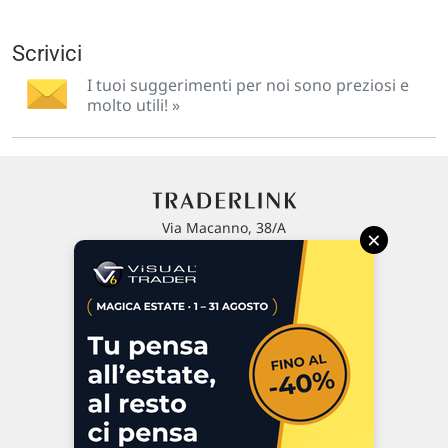
Scrivici
I tuoi suggerimenti per noi sono preziosi e
molto utili! »
Via Macanno, 38/A
×
47923 Rimini
P.IVA 02 452 460 401
Chi siamo
Commenti e segnalazioni
Contattaci