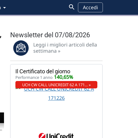
a
Accedi
,
Newsletter del 07/08/2026
Leggi i migliori articoli della
settimana »
Il Certificato del giorno
140,65%
Performance 1 anno
UCH CW CALL UNICREDIT 62 A 171… »