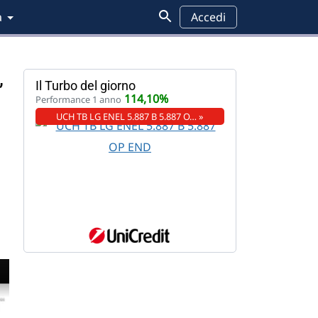
a
Accedi
,
Il Turbo del giorno
114,10%
Performance 1 anno
UCH TB LG ENEL 5.887 B 5.887 O… »