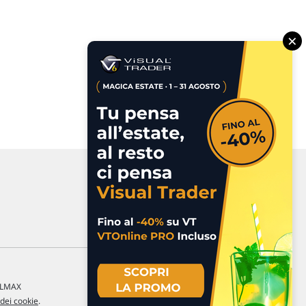
×
a LMAX
 dei cookie
.