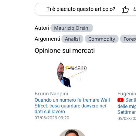
Ti è piaciuto questo articolo?
Autori
Maurizio Orsini
Argomenti
Analisi
Commodity
Fore
Opinione sui mercati
Bruno Nappini
Eugenio 
Quando un numero fa tremare Wall
Senti
Street: cosa guardare davvero nei
delle mig
dati sul lavoro
Settiman
07/08/2026 09:20
05/08/20