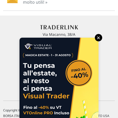
molto utili! »
Via Macanno, 38/A
×
47923 Rimini
P.IVA 02 452 460 401
Chi siamo
Commenti e segnalazioni
Contattaci
Copyright © 1996-2026 Traderlink Italia s.r.l.
BORSA ITALIANA Quotazioni di borsa differite di 15 min. / MERCATO USA