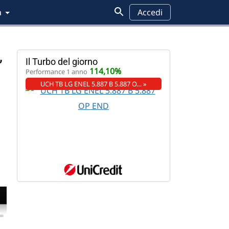
a
Accedi
,
Il Turbo del giorno
114,10%
Performance 1 anno
UCH TB LG ENEL 5.887 B 5.887 O… »