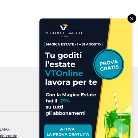
×
a LMAX
 dei cookie
.