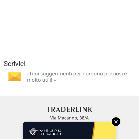
Scrivici
I tuoi suggerimenti per noi sono preziosi e
molto utili! »
Via Macanno, 38/A
×
47923 Rimini
P.IVA 02 452 460 401