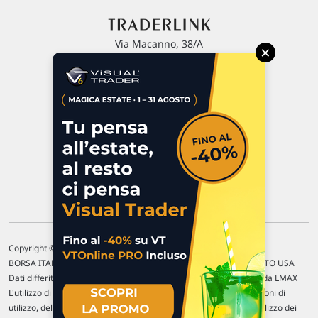
Via Macanno, 38/A
×
47923 Rimini
P.IVA 02 452 460 401
Chi siamo
Commenti e segnalazioni
Contattaci
Copyright © 1996-2026 Traderlink Italia s.r.l.
BORSA ITALIANA Quotazioni di borsa differite di 15 min. / MERCATO USA
Dati differiti di 15 min. (fonte Intrinio) / FOREX Quotazioni fornite da LMAX
L'utilizzo di questo sito implica l'accettazione delle nostre
Condizioni di
utilizzo
, del
Disclaimer MAR
, delle
Politiche sulla privacy
e dell'
Utilizzo dei