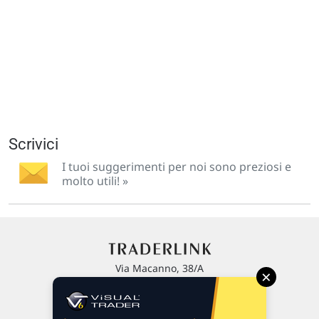
Scrivici
I tuoi suggerimenti per noi sono preziosi e
molto utili! »
Via Macanno, 38/A
×
47923 Rimini
P.IVA 02 452 460 401