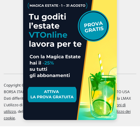
47923 Rimini
P.IVA 02 452 460 401
Chi siamo
Commenti e segnalazioni
Contattaci
Copyright © 1996-2026 Traderlink Italia s.r.l.
BORSA ITALIANA Quotazioni di borsa differite di 15 min. / MERCATO USA
Dati differiti di 15 min. (fonte Intrinio) / FOREX Quotazioni fornite da LMAX
L'utilizzo di questo sito implica l'accettazione delle nostre
Condizioni di
utilizzo
, del
Disclaimer MAR
, delle
Politiche sulla privacy
e dell'
Utilizzo dei
cookie
.