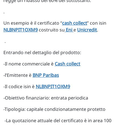
regge un ribasso del 60% dei sottostanti.
.
Un esempio è il certificato “
cash collect
” con isin
NLBNPIT1OXM9
costruito su
Eni
e
Unicredit
.
.
Entrando nel dettaglio del prodotto:
-Il nome commerciale è
Cash collect
-l’Emittente è
BNP Paribas
-Il codice isin è
NLBNPIT1OXM9
-Obiettivo finanziario: entrata periodica
-Tipologia: capitale condizionatamente protetto
-La quotazione attuale del certificato è in area 100