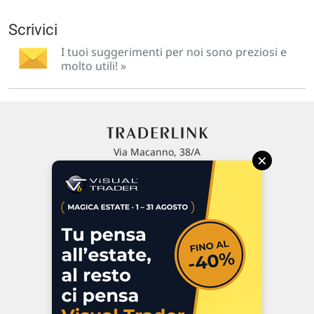
Scrivici
I tuoi suggerimenti per noi sono preziosi e
molto utili! »
Via Macanno, 38/A
×
47923 Rimini
P.IVA 02 452 460 401
Chi siamo
Commenti e segnalazioni
Contattaci