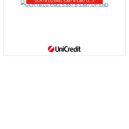
UCH TB LG ENEL 5.887 B 5.887 O… »