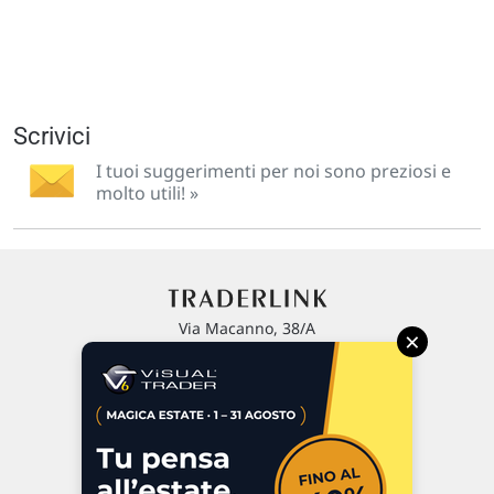
Scrivici
I tuoi suggerimenti per noi sono preziosi e
molto utili! »
Via Macanno, 38/A
×
47923 Rimini
P.IVA 02 452 460 401
Chi siamo
Commenti e segnalazioni