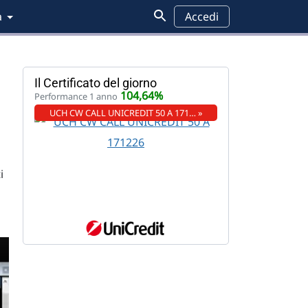
a
Accedi
Il Certificato del giorno
104,64%
Performance 1 anno
UCH CW CALL UNICREDIT 50 A 171… »
i