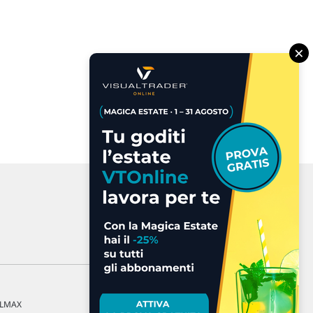
×
a LMAX