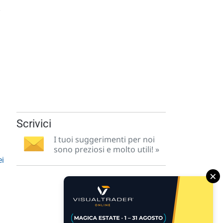
.
Scrivici
I tuoi suggerimenti per noi
sono preziosi e molto utili! »
ei
×