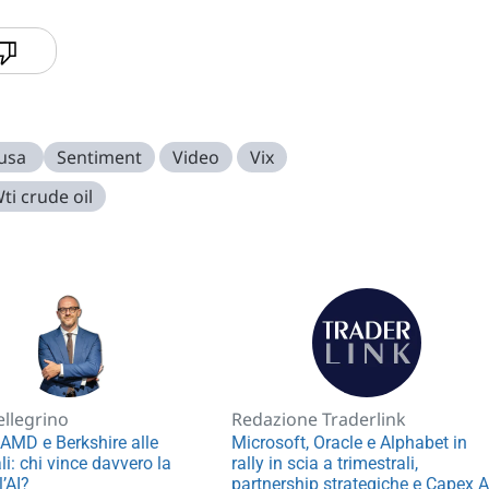
 usa
Sentiment
Video
Vix
ti crude oil
ellegrino
Redazione Traderlink
AMD e Berkshire alle
Microsoft, Oracle e Alphabet in
li: chi vince davvero la
rally in scia a trimestrali,
l’AI?
partnership strategiche e Capex A