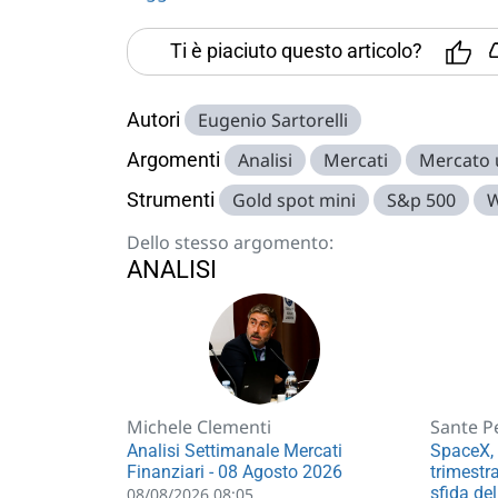
Ti è piaciuto questo articolo?
Autori
Eugenio Sartorelli
Argomenti
Analisi
Mercati
Mercato
Strumenti
Gold spot mini
S&p 500
W
Dello stesso argomento:
ANALISI
Michele Clementi
Sante P
Analisi Settimanale Mercati
SpaceX, 
Finanziari - 08 Agosto 2026
trimestra
sfida del
08/08/2026 08:05