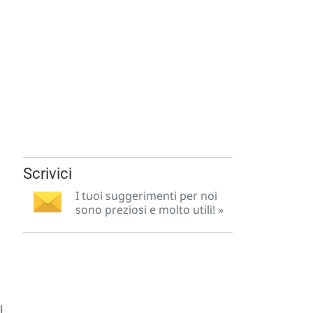
Scrivici
I tuoi suggerimenti per noi
sono preziosi e molto utili! »
I