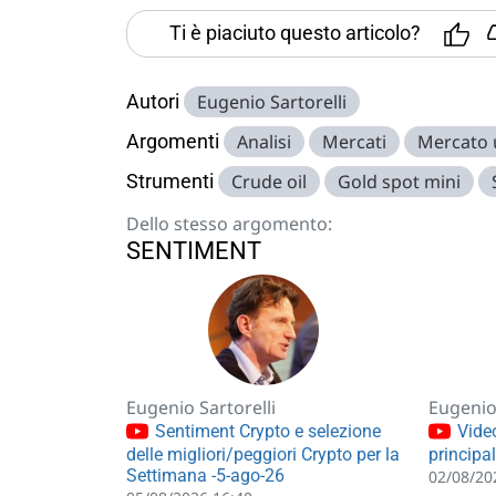
Ti è piaciuto questo articolo?
Autori
Eugenio Sartorelli
Argomenti
Analisi
Mercati
Mercato
Strumenti
Crude oil
Gold spot mini
Dello stesso argomento:
SENTIMENT
Eugenio Sartorelli
Eugenio 
Sentiment Crypto e selezione
Video
delle migliori/peggiori Crypto per la
principa
Settimana -5-ago-26
02/08/20