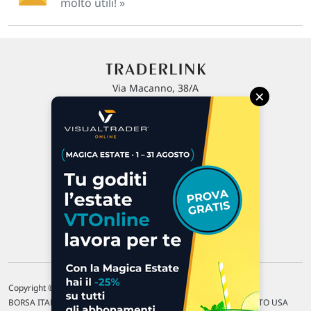
molto utili! »
Via Macanno, 38/A
×
47923 Rimini
P.IVA 02 452 460 401
Chi siamo
Commenti e segnalazioni
Contattaci
Copyright © 1996-2026 Traderlink Italia s.r.l.
BORSA ITALIANA Quotazioni di borsa differite di 15 min. / MERCATO USA