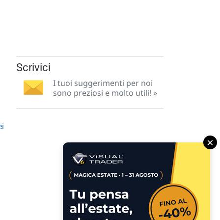
Scrivici
I tuoi suggerimenti per noi
sono preziosi e molto utili! »
ei
×