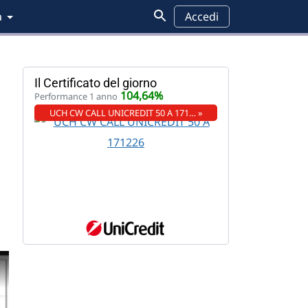
a
Accedi
Il Certificato del giorno
104,64%
Performance 1 anno
UCH CW CALL UNICREDIT 50 A 171… »