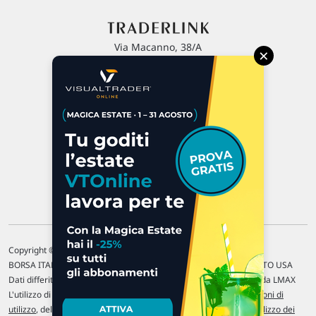
Via Macanno, 38/A
×
47923 Rimini
P.IVA 02 452 460 401
Chi siamo
Commenti e segnalazioni
Contattaci
Copyright © 1996-2026 Traderlink Italia s.r.l.
BORSA ITALIANA Quotazioni di borsa differite di 15 min. / MERCATO USA
Dati differiti di 15 min. (fonte Intrinio) / FOREX Quotazioni fornite da LMAX
L'utilizzo di questo sito implica l'accettazione delle nostre
Condizioni di
utilizzo
, del
Disclaimer MAR
, delle
Politiche sulla privacy
e dell'
Utilizzo dei