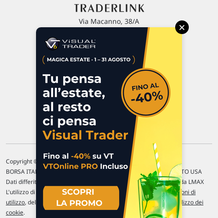
Via Macanno, 38/A
×
47923 Rimini
P.IVA 02 452 460 401
Chi siamo
Commenti e segnalazioni
Contattaci
Copyright © 1996-2026 Traderlink Italia s.r.l.
BORSA ITALIANA Quotazioni di borsa differite di 15 min. / MERCATO USA
Dati differiti di 15 min. (fonte Intrinio) / FOREX Quotazioni fornite da LMAX
L'utilizzo di questo sito implica l'accettazione delle nostre
Condizioni di
utilizzo
, del
Disclaimer MAR
, delle
Politiche sulla privacy
e dell'
Utilizzo dei
cookie
.